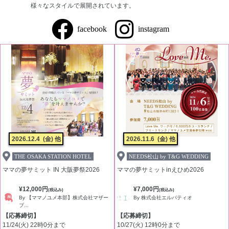
様々なスタイルで展開されています。
facebook
instagram
2026.12.4
(金) 他
2026.11.6
(金) 他
THE OSAKA STATION HOTEL
NEEDS松山 by T&G WEDDING
ママの夢サミット IN 大阪夢祭2026
ママの夢サミットinえひめ2026
¥12,000円
¥7,000円
(税込み)
(税込み)
By 【ママノユメ本部】株式会社マザー
By 株式会社エルパティオ
プ...
【応募締切】
【応募締切】
11/24(火) 22時0分まで
10/27(火) 12時0分まで