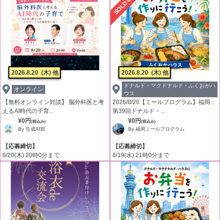
SOLD OUT
2026.8.20
(木) 他
2026.8.20
(木) 他
ドナルド・マクドナルド・ふくおかハ
オンライン
ウス
【無料オンライン対談】 脳外科医と考
2026/8/20【ミールプログラム】福岡：
えるAI時代の子育...
第39回ドナルド・...
¥0円
¥0円
(税込み)
(税込み)
By 生成AI部
By 福岡ミールプログラム
【応募締切】
【応募締切】
8/20(木) 20時0分まで
8/19(水) 21時0分まで