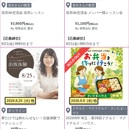
泉水きもの教室
泉水きもの教室
浴衣de交流会 浴衣レッスン
浴衣de交流会 メンバー様レッスン会
¥3,900円
¥1,100円
(税込み)
(税込み)
By 有限会社 愛宕
By 有限会社 愛宕
【応募締切】
【応募締切】
8/21(金) 8時0分まで
8/21(金) 8時15分まで
SOLD OUT
2026.8.25
(火) 他
2026.9.9
(水) 他
ドナルド・マクドナルド・さいたまハ
オンライン
ウス
夢だけでは終わらせない！出版体験ワ
2026/9/9 埼玉：第39回ドナルド・マク
ークショップ
ドナルド・ハウス...