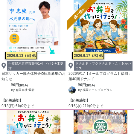
残り僅か
2026.9.13
(日) 他
2026.9.17
(木) 他
千葉県木更津市築地1-4 ｲｵﾝﾓｰﾙ木更
ドナルド・マクドナルド・ふくおかハ
津
ウス
日本サッカー協会体験会⚽観覧募集のお
2026/9/17【ミールプログラム】福岡：
知らせ
第40回ドナルド・...
¥0円
¥0円
(税込み)
(税込み)
By 有限会社 愛宕
By 福岡ミールプログラム
【応募締切】
【応募締切】
9/13(日) 6時0分まで
9/16(水) 21時0分まで