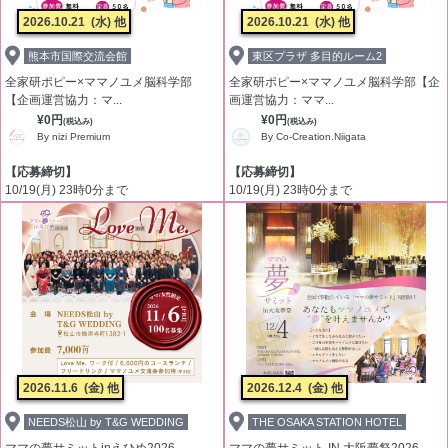
2026.10.21
(水) 他
2026.10.21
(水) 他
熊本市国際交流会館
東区プラザ 多目的ルーム2
全家研ポピー×ママノユメ脳科学部
全家研ポピー×ママノユメ脳科学部【企
【企画運営協力：マ...
画運営協力：ママ...
¥0円
¥0円
(税込み)
(税込み)
By nizi Premium
By Co-Creation.Niigata
【応募締切】
【応募締切】
10/19(月) 23時0分まで
10/19(月) 23時0分まで
2026.11.6
(金) 他
2026.12.4
(金) 他
NEEDS松山 by T&G WEDDING
THE OSAKA STATION HOTEL