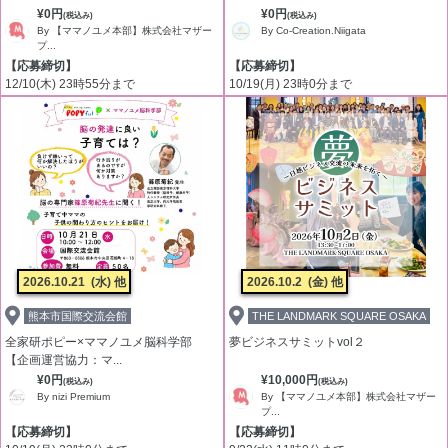
¥0円
¥0円
(税込み)
(税込み)
By 【ママノユメ本部】株式会社マザー
By Co-Creation.Niigata
プ...
【応募締切】
【応募締切】
12/10(木) 23時55分まで
10/19(月) 23時0分まで
2026.10.21
(水) 他
2026.10.2
(金) 他
熊本市国際交流会館
THE LANDMARK SQUARE OSAKA
全家研ポピー×ママノユメ脳科学部
夢ビジネスサミットvol２
【企画運営協力：マ...
¥0円
¥10,000円
(税込み)
(税込み)
By nizi Premium
By 【ママノユメ本部】株式会社マザー
プ...
【応募締切】
【応募締切】