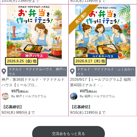
10/19(月) 23時0分まで
9/23(水) 11時0分まで
残り僅か
2026.9.25
(金) 他
2026.9.17
(木) 他
ドナルド・マクドナルハウス 神戸ハ
ドナルド・マクドナルド・ふくおかハ
ウス
ウス
神戸：第36回ドナルド・マクドナルド
2026/9/17【ミールプログラム】福岡：
ハウス【ミールプロ...
第40回ドナルド・...
¥0円
¥0円
(税込み)
(税込み)
By 神戸ミールプログラム
By 福岡ミールプログラム
【応募締切】
【応募締切】
9/24(木) 9時0分まで
9/16(水) 21時0分まで
交流会をもっと見る