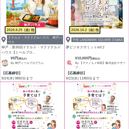
2026.9.25
(金) 他
2026.10.2
(金) 他
ドナルド・マクドナルハウス 神戸ハ
THE LANDMARK SQUARE OSAKA
ウス
神戸：第36回ドナルド・マクドナルド
夢ビジネスサミットvol２
ハウス【ミールプロ...
¥0円
¥10,000円
(税込み)
(税込み)
By 神戸ミールプログラム
By 【ママノユメ本部】株式会社マザー
プ...
【応募締切】
【応募締切】
9/24(木) 9時0分まで
9/23(水) 11時0分まで