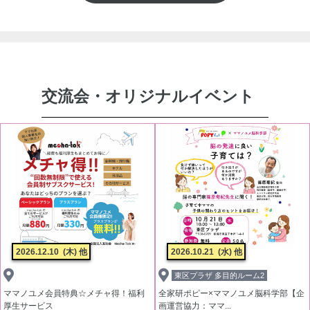
交流会・オリジナルイベント
2026.12.10
(木) 他
2026.10.21
(水) 他
東区プラザ 多目的ルーム2
ママノユメ会員特典☆メチャ得！福利
全家研ポピー×ママノユメ脳科学部【企
厚生サービス
画運営協力：ママ...