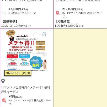
ママの夢サミットinえひめ2026
ママの夢サミット IN 大阪夢祭2026
¥7,000円
¥12,000円
(税込み)
(税込み)
By 株式会社エルパティオ
By 【ママノユメ本部】株式会社マザー
プ...
【応募締切】
【応募締切】
10/27(火) 12時0分まで
11/24(火) 22時0分まで
2026.12.10
(木) 他
ママノユメ会員特典☆メチャ得！福利
厚生サービス
¥0円
(税込み)
By 【ママノユメ本部】株式会社マザー
プ...