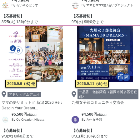
¥0円
¥0円
(税込み)
(税込み)
By ろいやるはうす
By ママとママ助け合いプロジェクト
【応募締切】
【応募締切】
8/25(火) 13時0分まで
9/9(水) 9時0分まで
2026.9.9
(水) 他
2026.9.11
(金) 他
一品香 雑餉隈店（福岡市博多区竹丘
アドリビダムデュオ
町2...
ママの夢サミット in 新潟 2026 Re：
九州女子部コミュニティ交流会
Desgin Your Dream...
¥5,500円
¥4,500円
(税込み)
(税込み)
By Co-Creation.Niigata
By 九州女子部
【応募締切】
【応募締切】
9/3(木) 0時0分まで
8/31(月) 10時0分まで