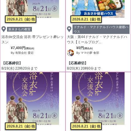
2026.8.21
(金) 他
2026.8.21
(金) 他
ドナルド・マクドナルドハウス健都ハ
泉水きもの教室
ウス
浴衣de交流会 浴衣·帯プレゼント🎁レッ
大阪：第44ドナルド・マクドナルドハ
スン
ウス【ミールプログ...
¥7,400円
¥0円
(税込み)
(税込み)
By 有限会社 愛宕
By ママの夢 食部
【応募締切】
【応募締切】
8/19(水) 22時20分まで
8/20(木) 20時0分まで
2026.8.21
(金) 他
2026.8.21
(金) 他