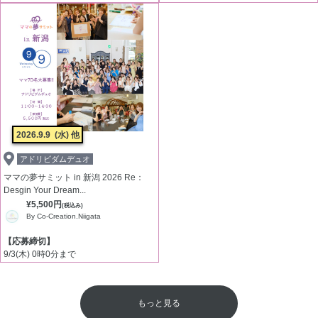
2026.9.9
(水) 他
アドリビダムデュオ
ママの夢サミット in 新潟 2026 Re：
Desgin Your Dream...
¥5,500円
(税込み)
By Co-Creation.Niigata
【応募締切】
9/3(木) 0時0分まで
もっと見る