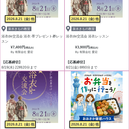
2026.8.21
(金) 他
2026.8.21
(金) 他
泉水きもの教室
泉水きもの教室
浴衣de交流会 浴衣·帯プレゼント🎁レッ
浴衣de交流会 浴衣レッスン
スン
¥7,400円
¥3,900円
(税込み)
(税込み)
By 有限会社 愛宕
By 有限会社 愛宕
【応募締切】
【応募締切】
8/19(水) 22時20分まで
8/21(金) 8時0分まで
2026.8.21
(金) 他
2026.8.21
(金) 他