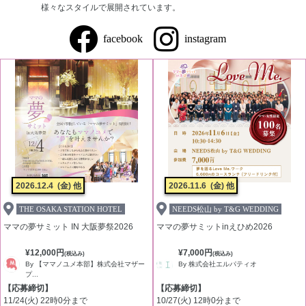
様々なスタイルで展開されています。
facebook
instagram
2026.12.4
(金) 他
2026.11.6
(金) 他
THE OSAKA STATION HOTEL
NEEDS松山 by T&G WEDDING
ママの夢サミット IN 大阪夢祭2026
ママの夢サミットinえひめ2026
¥12,000円
¥7,000円
(税込み)
(税込み)
By 【ママノユメ本部】株式会社マザー
By 株式会社エルパティオ
プ...
【応募締切】
【応募締切】
11/24(火) 22時0分まで
10/27(火) 12時0分まで