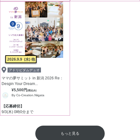
2026.9.9
(水) 他
アドリビダムデュオ
ママの夢サミット in 新潟 2026 Re：
Desgin Your Dream...
¥5,500円
(税込み)
By Co-Creation.Niigata
【応募締切】
9/3(木) 0時0分まで
もっと見る