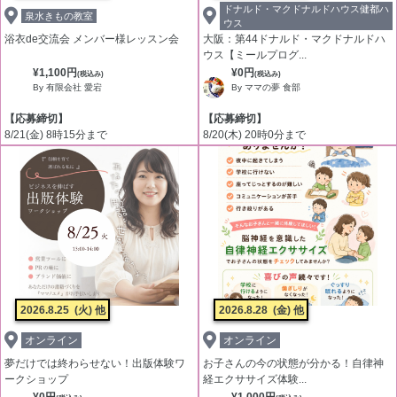
ドナルド・マクドナルドハウス健都ハ
泉水きもの教室
ウス
浴衣de交流会 メンバー様レッスン会
大阪：第44ドナルド・マクドナルドハ
ウス【ミールプログ...
¥1,100円
¥0円
(税込み)
(税込み)
By 有限会社 愛宕
By ママの夢 食部
【応募締切】
【応募締切】
8/21(金) 8時15分まで
8/20(木) 20時0分まで
2026.8.25
(火) 他
2026.8.28
(金) 他
オンライン
オンライン
夢だけでは終わらせない！出版体験ワ
お子さんの今の状態が分かる！自律神
ークショップ
経エクササイズ体験...