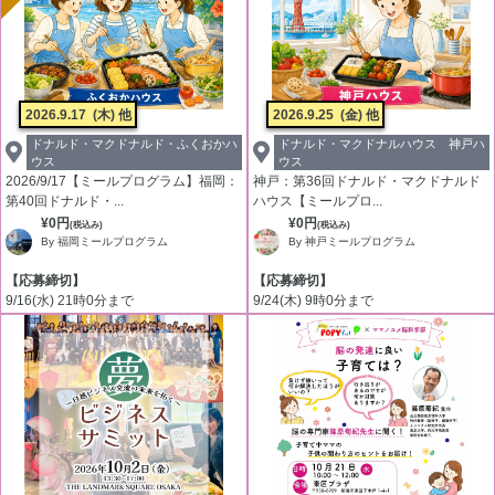
2026.9.17
(木) 他
2026.9.25
(金) 他
ドナルド・マクドナルド・ふくおかハ
ドナルド・マクドナルハウス 神戸ハ
ウス
ウス
2026/9/17【ミールプログラム】福岡：
神戸：第36回ドナルド・マクドナルド
第40回ドナルド・...
ハウス【ミールプロ...
¥0円
¥0円
(税込み)
(税込み)
By 福岡ミールプログラム
By 神戸ミールプログラム
【応募締切】
【応募締切】
9/16(水) 21時0分まで
9/24(木) 9時0分まで