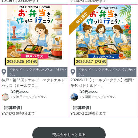
10/19(月) 23時0分まで
9/23(水) 11時0分まで
残り僅か
2026.9.25
(金) 他
2026.9.17
(木) 他
ドナルド・マクドナルハウス 神戸ハ
ドナルド・マクドナルド・ふくおかハ
ウス
ウス
神戸：第36回ドナルド・マクドナルド
2026/9/17【ミールプログラム】福岡：
ハウス【ミールプロ...
第40回ドナルド・...
¥0円
¥0円
(税込み)
(税込み)
By 神戸ミールプログラム
By 福岡ミールプログラム
【応募締切】
【応募締切】
9/24(木) 9時0分まで
9/16(水) 21時0分まで
交流会をもっと見る