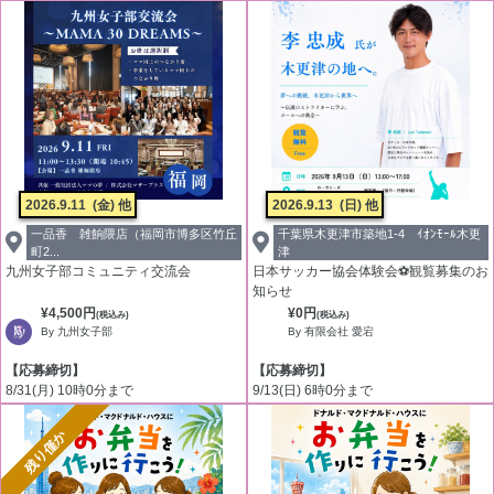
2026.9.11
(金) 他
2026.9.13
(日) 他
一品香 雑餉隈店（福岡市博多区竹丘
千葉県木更津市築地1-4 ｲｵﾝﾓｰﾙ木更
町2...
津
九州女子部コミュニティ交流会
日本サッカー協会体験会⚽観覧募集のお
知らせ
¥4,500円
¥0円
(税込み)
(税込み)
By 九州女子部
By 有限会社 愛宕
【応募締切】
【応募締切】
8/31(月) 10時0分まで
9/13(日) 6時0分まで
残り僅か