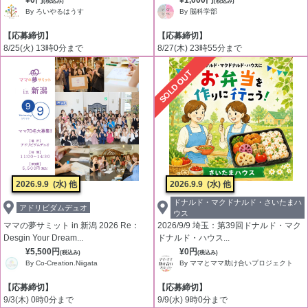
¥0円
¥1,000円
(税込み)
(税込み)
By ろいやるはうす
By 脳科学部
【応募締切】
【応募締切】
8/25(火) 13時0分まで
8/27(木) 23時55分まで
SOLD OUT
2026.9.9
(水) 他
2026.9.9
(水) 他
ドナルド・マクドナルド・さいたまハ
アドリビダムデュオ
ウス
ママの夢サミット in 新潟 2026 Re：
2026/9/9 埼玉：第39回ドナルド・マク
Desgin Your Dream...
ドナルド・ハウス...
¥5,500円
¥0円
(税込み)
(税込み)
By Co-Creation.Niigata
By ママとママ助け合いプロジェクト
【応募締切】
【応募締切】
9/3(木) 0時0分まで
9/9(水) 9時0分まで