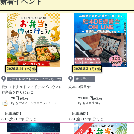
新着イベント
2026.8.19
(水) 他
2026.8.3
(月) 他
オンライン
ドナルドマクドナルドハウスなごや
愛知：ドナルドマクドナルドハウスに
絵本de読書会
お弁当を作りに行こ...
¥0円
¥1,000円
(税込み)
(税込み)
By なごやミールプログラムチーム
By 有限会社 愛宕
【応募締切】
【応募締切】
8/18(火) 10時0分まで
7/31(金) 16時0分まで