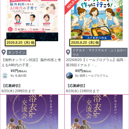
SOLD OUT
2026.8.20
(木) 他
2026.8.20
(木) 他
ドナルド・マクドナルド・ふくおかハ
オンライン
ウス
【無料オンライン対談】 脳外科医と考
2026/8/20【ミールプログラム】福岡：
えるAI時代の子育...
第39回ドナルド・...
¥0円
¥0円
(税込み)
(税込み)
By 生成AI部
By 福岡ミールプログラム
【応募締切】
【応募締切】
8/20(木) 20時0分まで
8/19(水) 21時0分まで