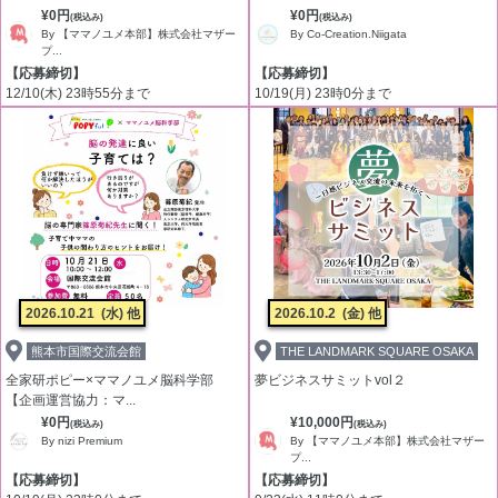
¥0円
¥0円
(税込み)
(税込み)
By 【ママノユメ本部】株式会社マザー
By Co-Creation.Niigata
プ...
【応募締切】
【応募締切】
12/10(木) 23時55分まで
10/19(月) 23時0分まで
2026.10.21
(水) 他
2026.10.2
(金) 他
熊本市国際交流会館
THE LANDMARK SQUARE OSAKA
全家研ポピー×ママノユメ脳科学部
夢ビジネスサミットvol２
【企画運営協力：マ...
¥0円
¥10,000円
(税込み)
(税込み)
By nizi Premium
By 【ママノユメ本部】株式会社マザー
プ...
【応募締切】
【応募締切】