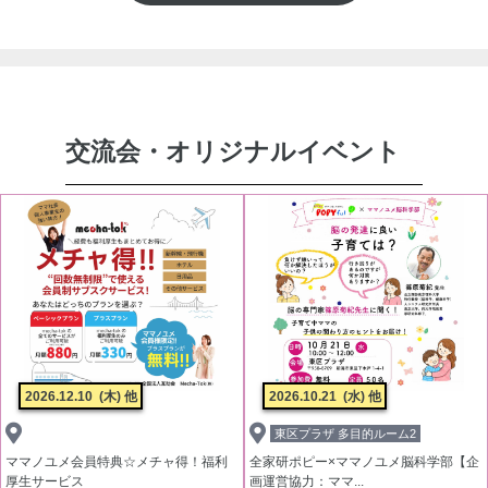
交流会・オリジナルイベント
2026.12.10
(木) 他
2026.10.21
(水) 他
東区プラザ 多目的ルーム2
ママノユメ会員特典☆メチャ得！福利
全家研ポピー×ママノユメ脳科学部【企
厚生サービス
画運営協力：ママ...