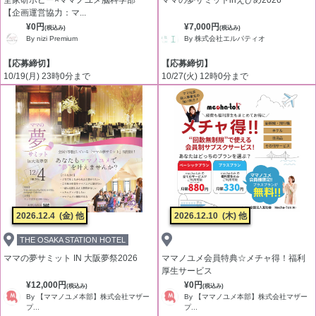
全家研ポピー×ママノユメ脳科学部
ママの夢サミットinえひめ2026
【企画運営協力：マ...
¥0円
¥7,000円
(税込み)
(税込み)
By nizi Premium
By 株式会社エルパティオ
【応募締切】
【応募締切】
10/19(月) 23時0分まで
10/27(火) 12時0分まで
2026.12.4
(金) 他
2026.12.10
(木) 他
THE OSAKA STATION HOTEL
ママの夢サミット IN 大阪夢祭2026
ママノユメ会員特典☆メチャ得！福利
厚生サービス
¥12,000円
¥0円
(税込み)
(税込み)
By 【ママノユメ本部】株式会社マザー
By 【ママノユメ本部】株式会社マザー
プ...
プ...