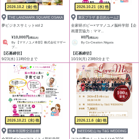
2026.10.2
(金) 他
2026.10.21
(水) 他
THE LANDMARK SQUARE OSAKA
東区プラザ 多目的ルーム2
夢ビジネスサミットvol２
全家研ポピー×ママノユメ脳科学部【企
画運営協力：ママ...
¥10,000円
¥0円
(税込み)
(税込み)
By 【ママノユメ本部】株式会社マザー
By Co-Creation.Niigata
プ...
【応募締切】
【応募締切】
9/23(水) 11時0分まで
10/19(月) 23時0分まで
2026.10.21
(水) 他
2026.11.6
(金) 他
熊本市国際交流会館
NEEDS松山 by T&G WEDDING