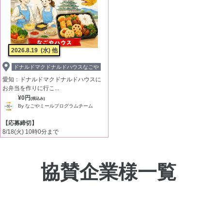
2026.8.19
(水) 他
ドナルドマクドナルドハウスなごや
愛知：ドナルドマクドナルドハウスに
お弁当を作りに行こ...
¥0円
(税込み)
By なごやミールプログラムチーム
【応募締切】
8/18(火) 10時0分まで
協賛企業様一覧