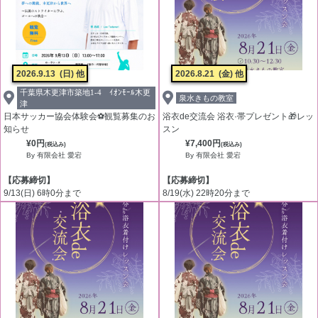
2026.9.13
(日) 他
2026.8.21
(金) 他
千葉県木更津市築地1-4 ｲｵﾝﾓｰﾙ木更
泉水きもの教室
津
日本サッカー協会体験会⚽観覧募集のお
浴衣de交流会 浴衣·帯プレゼント🎁レッ
知らせ
スン
¥0円
¥7,400円
(税込み)
(税込み)
By 有限会社 愛宕
By 有限会社 愛宕
【応募締切】
【応募締切】
9/13(日) 6時0分まで
8/19(水) 22時20分まで