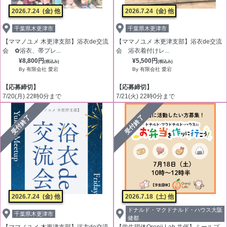
2026.7.24
(金) 他
2026.7.24
(金) 他
千葉県木更津市
千葉県木更津市
【ママノユメ 木更津支部】浴衣de交流
【ママノユメ 木更津支部】浴衣de交流
会 ✿浴衣、帯プレ...
会 浴衣着付けレ...
¥8,800円
¥5,500円
(税込み)
(税込み)
By 有限会社 愛宕
By 有限会社 愛宕
【応募締切】
【応募締切】
7/20(月) 22時0分まで
7/21(火) 22時0分まで
受付終了
受付終了
2026.7.24
(金) 他
2026.7.18
(土) 他
ドナルド・マクドナルド・ハウス大阪
千葉県木更津市
健都