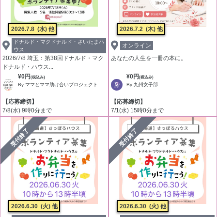
2026.7.8
(水) 他
2026.7.2
(木) 他
ドナルド・マクドナルド・さいたまハ
オンライン
ウス
2026/7/8 埼玉：第38回ドナルド・マク
あなたの人生を一冊の本に。
ドナルド・ハウス...
¥0円
¥0円
(税込み)
(税込み)
By ママとママ助け合いプロジェクト
By 九州女子部
【応募締切】
【応募締切】
7/8(水) 9時0分まで
7/1(水) 15時0分まで
受付終了
受付終了
2026.6.30
(火) 他
2026.6.30
(火) 他