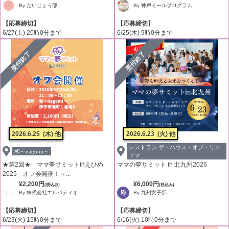
By だいじょう部
By 神戸ミールプログラム
【応募締切】
【応募締切】
6/27(土) 20時0分まで
6/25(木) 9時0分まで
受付終了
受付終了
2026.6.25
(木) 他
2026.6.23
(火) 他
レストラン ザ・ハウス・オブ・リン
和～nagomi～
ドマ...
★第2回★ ママ夢サミットinえひめ
ママの夢サミット in 北九州2026
2025 オフ会開催！～...
¥2,200円
¥6,000円
(税込み)
(税込み)
By 株式会社エルパティオ
By 九州女子部
【応募締切】
【応募締切】
6/23(火) 15時0分まで
6/16(火) 10時0分まで