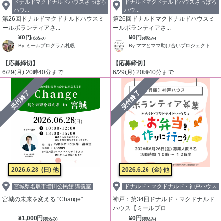
ドナルドマクドナルドハウスさっぽろ
ドナルドマクドナルドハウスさっぽろ
ハウ...
ハウ...
第26回ドナルドマクドナルドハウスミ
第26回ドナルドマクドナルドハウスミ
ールボランティアさ...
ールボランティアさ...
¥0円
¥0円
(税込み)
(税込み)
By ミールプログラム札幌
By ママとママ助け合いプロジェクト
【応募締切】
【応募締切】
6/29(月) 20時40分まで
6/29(月) 20時40分まで
受付終了
受付終了
2026.6.28
(日) 他
2026.6.26
(金) 他
宮城県名取市増田公民館 講義室
ドナルド・マクドナルド・神戸ハウス
宮城の未来を変える "Change"
神戸：第34回ドナルド・マクドナルド
ハウス【ミールプロ...
¥1,000円
¥0円
(税込み)
(税込み)