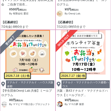
【ママノユメ 木更津支部】浴衣de交流
【学生団体Orenji Lab.共催】ミールプ
会 ご自身で浴衣...
ログラム
¥500円
¥0円
(税込み)
(税込み)
By 有限会社 愛宕
By Orenji Lab.
【応募締切】
【応募締切】
7/24(金) 8時0分まで
7/12(日) 0時55分まで
SOLD OUT
受付終了
2026.7.18
(土) 他
2026.7.17
(金) 他
ドナルド・マクドナルド・ハウス大阪
ドナルド・マクドナルドハウス健都ハ
健都
ウス
【学生団体Orenji Lab.共催】ミールプ
大阪：第43ドナルド・マクドナルドハ
ログラム
ウス【ミールプログ...
¥0円
¥0円
(税込み)
(税込み)
By ママとママ助け合いプロジェクト
By ママの夢 食部