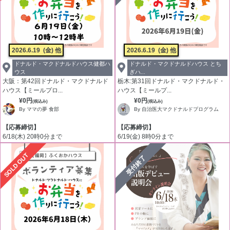
2026.6.19
(金) 他
2026.6.19
(金) 他
ドナルド・マクドナルドハウス健都ハ
ドナルド・マクドナルドハウス とち
ウス
ぎハ...
大阪：第42回ドナルド・マクドナルド
栃木:第31回ドナルド・マクドナルド・
ハウス【ミールプロ...
ハウス【ミールプ...
¥0円
¥0円
(税込み)
(税込み)
By ママの夢 食部
By 自治医大マクドナルドプログラム
【応募締切】
【応募締切】
6/18(木) 20時0分まで
6/19(金) 8時0分まで
SOLD OUT
受付終了