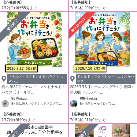
【応募締切】
【応募締切】
7/12(日) 0時55分まで
7/16(木) 20時0分まで
SOLD OUT
受付終了
2026.7.17
(金) 他
2026.7.16
(木) 他
ドナルド・マクドナルドハウス とち
ドナルド・マクドナルド・ふくおかハ
ぎハ...
ウス
栃木:第32回ドナルド・マクドナルド・
2026/7/16【ミールプログラム】福岡：
ハウス【ミールプ...
第38回ドナルド・...
¥0円
¥0円
(税込み)
(税込み)
By 自治医大マクドナルドプログラム
By 福岡ミールプログラム
【応募締切】
【応募締切】
7/17(金) 9時0分まで
7/15(水) 21時0分まで