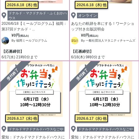
2026.6.18
(木) 他
2026.6.18
(木) 他
ドナルド・マクドナルド・ふくおかハ
オンライン
ウス
2026/6/18【ミールプログラム】福岡：
あなたの軌跡を本にする！ワークショ
第37回ドナルド・...
ップ付き出版説明会
¥0円
¥0円
(税込み)
(税込み)
By 福岡ミールプログラム
By 一般社団法人マタニティチャームズ
【応募締切】
【応募締切】
6/17(水) 21時0分まで
6/18(木) 9時0分まで
受付終了
受付終了
2026.6.17
(水) 他
2026.6.17
(水) 他
ドナルドマクドナルドハウスなごや
ドナルドマクドナルドハウスなごや
愛知：ドナルドマクドナルドハウスに
愛知：ドナルドマクドナルドハウスに