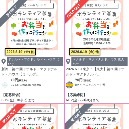
SOLD OUT
受付終了
2026.6.19
(金) 他
2026.6.19
(金) 他
ドナルド・マクドナルド・ハウス に
ドナルド・マクドナルドハウス 東大
いが...
ハウ...
新潟：第35回ドナルド・マクドナル
2026.6.19 東京：【東大】第30回ドナ
ド・ハウス【ミールプ...
ルド・マクドナルド...
¥0円
¥0円
(税込み)
(税込み)
By Co-Creation.Niigata
By キッズアスリート部
【応募締切】
【応募締切】
6/19(金) 10時0分まで
6/12(金) 22時0分まで
SOLD OUT
受付終了