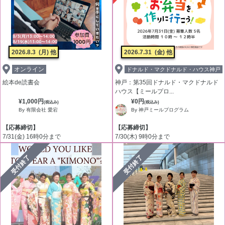
2026.8.3
(月) 他
2026.7.31
(金) 他
オンライン
ドナルド・マクドナルド・ハウス神戸
絵本de読書会
神戸：第35回ドナルド・マクドナルド
ハウス【ミールプロ...
¥1,000円
¥0円
(税込み)
(税込み)
By 有限会社 愛宕
By 神戸ミールプログラム
【応募締切】
【応募締切】
7/31(金) 16時0分まで
7/30(木) 9時0分まで
受付終了
受付終了