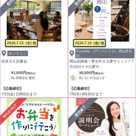
受付終了
受付終了
2026.7.15
(水) 他
2026.7.10
(金) 他
Ensoleille （アンソレイユ） 岡山市北
オンライン
区...
絵本ＤＥ読書会
岡山初開催！夢を叶える夢サミット！7
月10日ママの夢サ...
¥1,000円
¥8,000円
(税込み)
(税込み)
By 有限会社 愛宕
By ろいやるはうす
【応募締切】
【応募締切】
7/10(金) 22時0分まで
7/9(木) 8時30分まで
SOLD OUT
受付終了