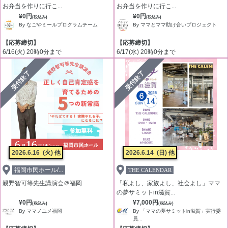
お弁当を作りに行こ...
お弁当を作りに行こ...
¥0円
¥0円
(税込み)
(税込み)
By なごやミールプログラムチーム
By ママとママ助け合いプロジェクト
【応募締切】
【応募締切】
6/16(火) 20時0分まで
6/17(水) 20時0分まで
受付終了
受付終了
2026.6.16
(火) 他
2026.6.14
(日) 他
福岡市民ホール/...
THE CALENDAR
親野智可等先生講演会＠福岡
「私よし、家族よし、社会よし」ママ
の夢サミットin滋賀...
¥0円
¥7,000円
(税込み)
(税込み)
By ママノユメ福岡
By 「ママの夢サミットin滋賀」実行委
員...