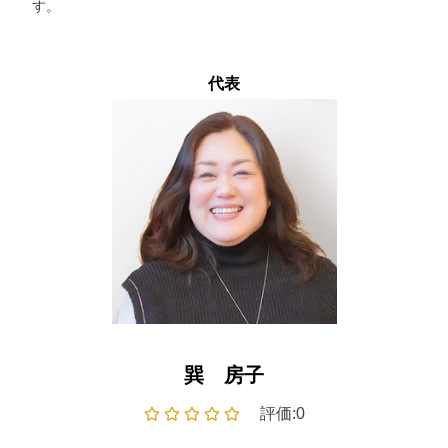
す。
代表
巽 房子
評価:0