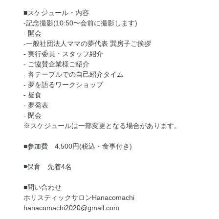
■スケジュール・内容
-記念撮影(10:50〜会前に撮影します)
- 開会
‐一般社団法人ママの夢代表 巽房子ご挨拶
- 実行委員・スタッフ紹介
- ご協賛企業様ご紹介
- 各テーブルでの自己紹介タイム
- 夢を語るワークショップ
- 昼食
- 夢発表
- 閉会
※スケジュールは一部変更となる場合があります。
■参加費 4,500円(税込・食事付き)
◾️保育 先着4名
■問い合わせ
ホリスティックサロンHanacomachi
hanacomachi2020@gmail.com