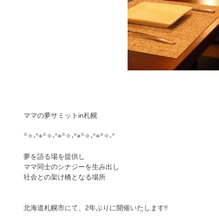
ママの夢サミットin札幌
꙳✧˖°⌖꙳✧˖°⌖꙳✧˖°⌖꙳✧˖°⌖꙳✧˖°
夢を語る場を提供し
ママ同士のシナジーを生み出し
社会との架け橋となる場所
北海道札幌市にて、2年ぶりに開催いたします‼