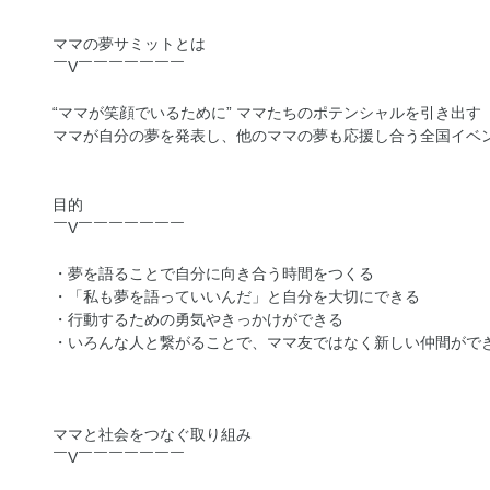
ママの夢サミットとは
￣V￣￣￣￣￣￣￣
“ママが笑顔でいるために” ママたちのポテンシャルを引き出す
ママが自分の夢を発表し、他のママの夢も応援し合う全国イベ
目的
￣V￣￣￣￣￣￣￣
・夢を語ることで自分に向き合う時間をつくる
・「私も夢を語っていいんだ」と自分を大切にできる
・行動するための勇気やきっかけができる
・いろんな人と繋がることで、ママ友ではなく新しい仲間がで
ママと社会をつなぐ取り組み
￣V￣￣￣￣￣￣￣