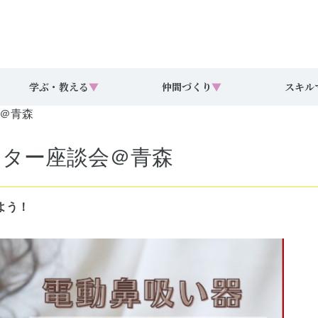
学ぶ・教える
▼
仲間づくり
▼
スキル
会＠青森
ニター座談会＠青森
よう！