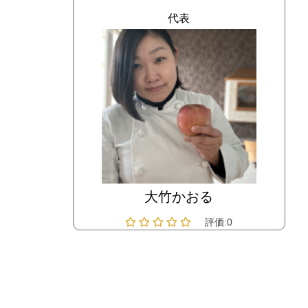
代表
大竹かおる
評価:0