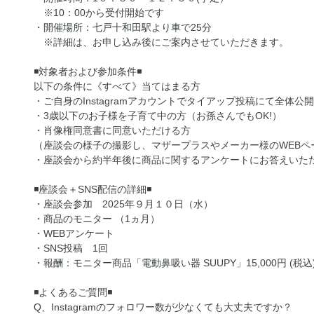
※10：00から受付開始です
・開催場所：七戸十和田駅より車で25分
※詳細は、お申し込み後にご案内させていただきます。
◾️対象者および参加条件◾️
以下の条件に《すべて》当てはまる方
・ご自身のInstagramアカウントでタイアップ投稿にて全体
・3歳以下のお子様を子育て中の方（お孫さんでもOK!）
・肖像権同意書に同意いただける方
（座談会の様子の撮影し、マザープラスやメーカー様のWEBペ
・座談会から約半年後に商品に関するアンケートにお答えいた
◾️座談会＋SNS配信の詳細◾️
・座談会参加 2025年９月１０日（水）
・商品のモニター （1ヵ月）
・WEBアンケート
・SNS投稿 1回
・報酬：モニター商品「電動鼻吸い器 SUUPY」15,000円 (税
◾️よくあるご質問◾️
Q、Instagramのフォロワー数が少なくても大丈夫ですか？