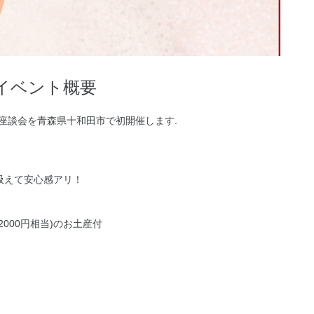
イベント概要
座談会を青森県十和田市で初開催します.
吸えて安心感アリ！
000円相当)のお土産付