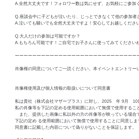
A.全然大丈夫です！フォロワー数は気にせず、お気軽にご参加
Q.座談会中に子どもが泣いたり、じっとできなくて他の参加者
A.泣いても騒いでも全然大丈夫ですよ！安心してお越しください
Q.大人だけの参加は可能ですか？
A.もちろん可能です！ご自宅でお子さんに使ってみてくださいね
ーーーーーーーーーーーーーーーーーーーーーーーーーーーー
肖像権の同意についてご一読ください。本イベントエントリー
肖像権使用及び個人情報の取扱いについて同意書
私は貴社（株式会社マザープラス）に対し、2025 年 9月 1
私の肖像等を下記の定める使用範囲において無償で使用するこ
また、提供した画像に私以外の方の肖像等が映っている場合て
下記の定め る使用範囲において無償で使用することに同意しま
同意書に記載した内容について偽りがないことを保証します。