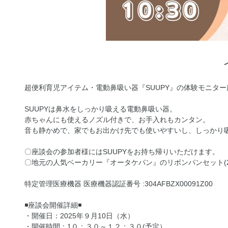
超便利育児アイテム・電動鼻吸い器『SUUPY』の体験モニター
SUUPYは鼻水をしっかり吸える電動鼻吸い器。
赤ちゃんにも使えるノズル付きで、お手入れもカンタン。
音も静かめで、家でもお出かけ先でも使いやすいし、しっかり
〇座談会の参加者様にはSUUPYをお持ち帰りいただけます。
〇地元の人気ベーカリー『オータケパン』のリボンパンセット(2
特定管理医療機器 医療機器認証番号 :304AFBZX00091Z00
◾️座談会開催詳細◾️
・開催日：2025年９月10日（水）
・開催時間：1０：３０～１２：３０(予定）