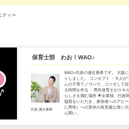
ニティー
保育士部 わお！WAO♪
WAO♪代表の瀬古勇希です。 大阪
トしました。 コンセプト ・大人が
んの子育てノウハウ、コツそして自
る時間を作る ・男性保育士がスキ
らしさを掴む場所 🌟企業様、行政関
協賛をいただき、参加者へのアピー
に男性）への育休の有意義な使い方
代表 瀬古勇希
ん聞い...