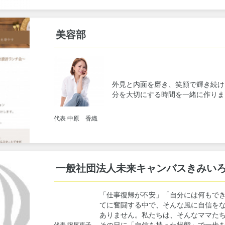
美容部
外見と内面を磨き、笑顔で輝き続け
分を大切にする時間を一緒に作りま
代表 中原 香織
一般社団法人未来キャンバスきみい
「仕事復帰が不安」「自分には何もでき
てに奮闘する中で、そんな風に自信を
ありません。私たちは、そんなママた
その日に「自信を持った状態」で一歩
代表 譲尾恵子