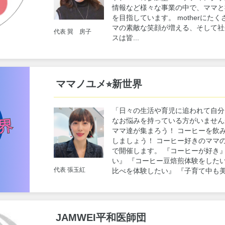
情報など様々な事業の中で、ママと
を目指しています。 motherにたく
マの素敵な笑顔が増える、そして社
代表 巽 房子
スは皆...
ママノユメ⭐︎新世界
「日々の生活や育児に追われて自分
なお悩みを持っている方がいません
ママ達が集まろう！ コーヒーを飲
しましょう！ コーヒー好きのママ
で開催します。 『コーヒーが好き
い』 『コーヒー豆焙煎体験をした
代表 張玉紅
比べを体験したい』 『子育て中も美
JAMWEI平和医師団