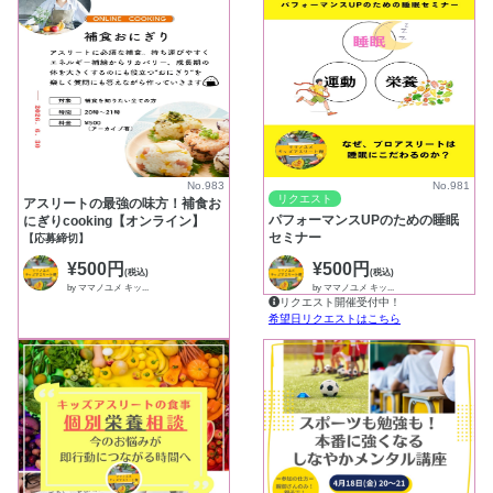
No.983
No.981
リクエスト
アスリートの最強の味方！補食お
パフォーマンスUPのための睡眠
にぎりcooking【オンライン】
セミナー
【応募締切】
¥500円
¥500円
(税込)
(税込)
by ママノユメ キッ...
by ママノユメ キッ...
リクエスト開催受付中！
希望日リクエストはこちら