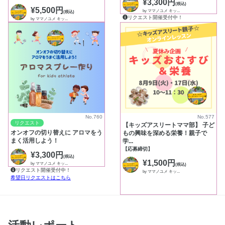
¥3,300円
(税込)
¥5,500円
by ママノユメ キッ...
(税込)
リクエスト開催受付中！
by ママノユメ キッ...
希望日リクエストはこちら
リクエスト開催受付中！
希望日リクエストはこちら
No.760
No.577
リクエスト
【キッズアスリートママ部】 子ど
オンオフの切り替えに アロマをう
もの興味を深める栄養！親子で
まく活用しよう！
学...
【応募締切】
¥3,300円
(税込)
¥1,500円
by ママノユメ キッ...
(税込)
リクエスト開催受付中！
by ママノユメ キッ...
希望日リクエストはこちら