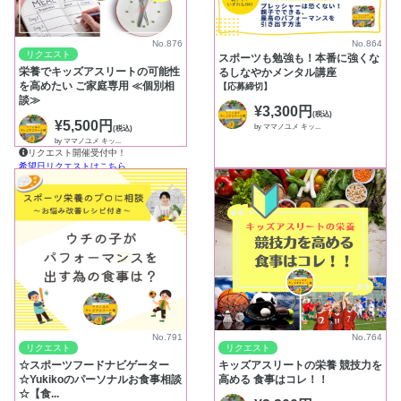
No.876
No.864
リクエスト
スポーツも勉強も！本番に強くな
栄養でキッズアスリートの可能性
るしなやかメンタル講座
を高めたい ご家庭専用 ≪個別相
【応募締切】
談≫
¥3,300円
(税込)
¥5,500円
by ママノユメ キッ...
(税込)
by ママノユメ キッ...
リクエスト開催受付中！
希望日リクエストはこちら
No.791
No.764
リクエスト
リクエスト
☆スポーツフードナビゲーター
キッズアスリートの栄養 競技力を
☆Yukikoのパーソナルお食事相談
高める 食事はコレ！！
☆【食...