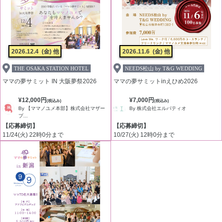
2026.12.4
(金) 他
2026.11.6
(金) 他
THE OSAKA STATION HOTEL
NEEDS松山 by T&G WEDDING
ママの夢サミット IN 大阪夢祭2026
ママの夢サミットinえひめ2026
¥12,000円
¥7,000円
(税込み)
(税込み)
By 【ママノユメ本部】株式会社マザー
By 株式会社エルパティオ
プ...
【応募締切】
【応募締切】
11/24(火) 22時0分まで
10/27(火) 12時0分まで