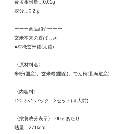
食塩相当量…0.01g
灰分…0.2ｇ
ーーー商品紹介ーーー
玄米本来の香ばしさ
●有機玄米麺(太麺)
〈原材料名〉
米粉(国産)、玄米粉(国産)、でん粉(北海道産)
〈内容料〉
120ｇ×２パック 2セット(４人前)
〈栄養成分表示〉100ｇあたり
熱量…271kcal