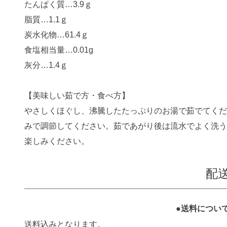
たんぱく質…3.9ｇ
脂質…1.1ｇ
炭水化物…61.4ｇ
食塩相当量…0.01g
灰分…1.4ｇ
【美味しい茹で方・食べ方】
やさしくほぐし、沸騰したたっぷりのお湯で茹でてくだ
みで調節してください。茹であがり後は流水でよく洗う
楽しみください。
配
●送料につい
送料込みとなります。