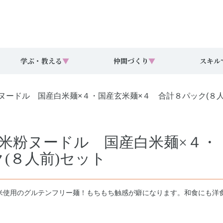
学ぶ・教える
▼
仲間づくり
▼
スキル
ヌードル 国産白米麺×４・国産玄米麺×４ 合計８パック(８人
米粉ヌードル 国産白米麺×４・
(８人前)セット
米使用のグルテンフリー麺！もちもち触感が癖になります。和食にも洋