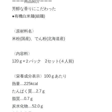
ーーー商品紹介ーーー
芳醇な香りにこだわった
●有機白米麺(細麺)
〈原材料名〉
米粉(国産)、でん粉(北海道産)
〈内容料〉
120ｇ×２パック 2セット(４人前)
〈栄養成分表示〉100ｇあたり
熱量…225kcal
たんぱく質…2.7ｇ
脂質…0.7ｇ
炭水化物…52.0ｇ