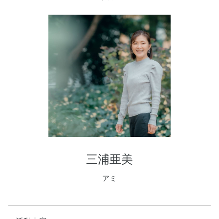
三浦亜美
アミ