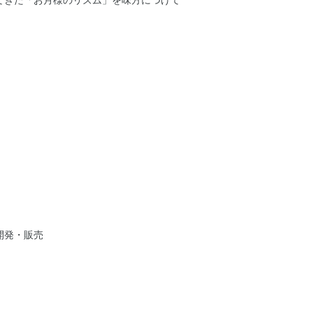
てきた「お月様のリズム」を味方につけて
開発・販売