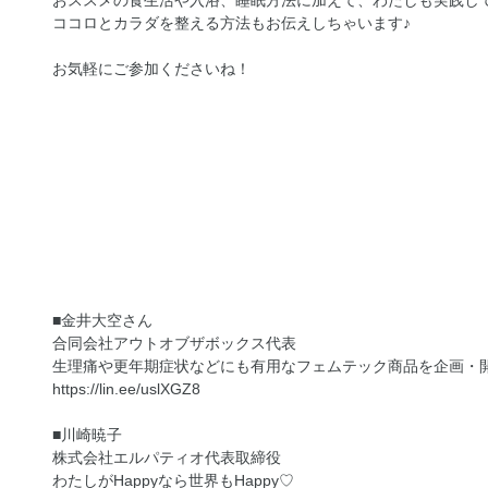
おススメの食生活や入浴、睡眠方法に加えて、わたしも実践し
ココロとカラダを整える方法もお伝えしちゃいます♪
お気軽にご参加くださいね！
■金井大空さん
合同会社アウトオブザボックス代表
生理痛や更年期症状などにも有用なフェムテック商品を企画・
https://lin.ee/uslXGZ8
■川崎暁子
株式会社エルパティオ代表取締役
わたしがHappyなら世界もHappy♡