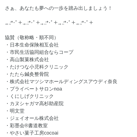
さぁ、あなたも夢への一歩を踏み出しましょう！
.｡.:*･ﾟ＋.｡.:*･ﾟ＋.｡.:*･ﾟ＋.｡.:*･ﾟ＋.｡.:*･ﾟ＋
協賛（敬称略・順不同）
・日本生命保険相互会社
・市民生活協同組合ならコープ
・高山製菓株式会社
・たけつな小児科クリニック
・たたら鍼灸整骨院
・株式会社マツシマホールディングスアウディ奈良
・プライベートサロンnoa
・くにしげクリニック
・カヌシャガマ高杉助産院
・明文堂
・ジェイオール株式会社
・彩墨会®書道教室
・やさい菓子工房cocoai