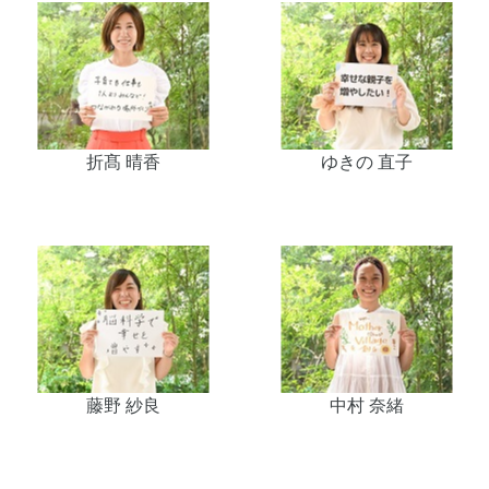
折髙 晴香
ゆきの 直子
藤野 紗良
中村 奈緒