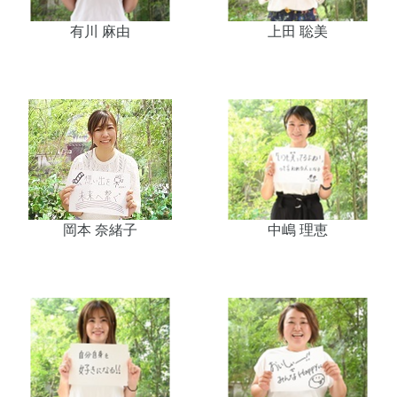
有川 麻由
上田 聡美
岡本 奈緒子
中嶋 理恵