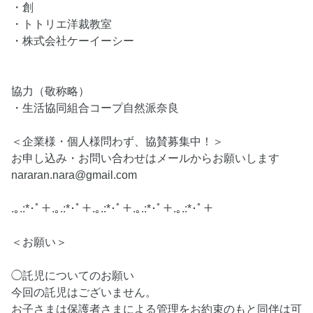
・創
・トトリエ洋裁教室
・株式会社ケーイーシー
協力（敬称略）
・生活協同組合コープ自然派奈良
＜企業様・個人様問わず、協賛募集中！＞
お申し込み・お問い合わせはメールからお願いします
nararan.nara@gmail.com
.｡.:*･ﾟ＋.｡.:*･ﾟ＋.｡.:*･ﾟ＋.｡.:*･ﾟ＋.｡.:*･ﾟ＋
＜お願い＞
◯託児についてのお願い
今回の託児はございません。
お子さまは保護者さまによる管理をお約束のもと同伴は可