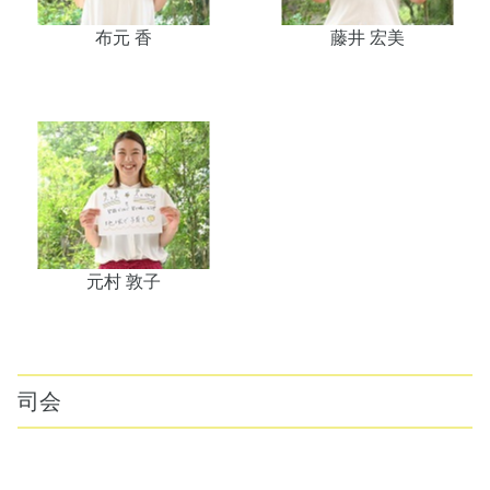
布元 香
藤井 宏美
元村 敦子
司会