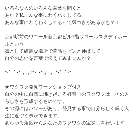
いろんな人のいろんな言葉を聞くと
あれ？私こんな事にわくわくしてる、
あんな事にわくわくしてるって気づきがあるかも？！
京都駅前のワコール新京都ビル1階ワコールスタディホー
ルという
凛として綺麗な場所で背筋をピンと伸ばして
自分の思いを言葉で伝えてみませんか？
*･゜ﾟ･*:.｡..｡.:*･''･*:.｡. .｡.:*･゜ﾟ･*
★ワクワク発見ワークショップ付き
自分の中に自然に沸き起こる好奇心のワクワクは、その人
らしさを形成するものです。
その源にはパワーがあり、発見する事で自分らしく輝く人
生に近づく事ができます。
あらゆる角度からあなたのワクワクの宝探しを行います。