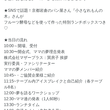
★SNSで話題！京都岩倉のパン屋さん『小さなれもんの
木』さんが
フルーツ酵母などを使って作った特別ランチボックスつき
♡
★当日の流れ
10:00～開場、受付
10:30〜開会式、ママの夢理念発表
株式会社マザープラス：巽房子 挨拶
実行委員・ファシリテーター
ママの夢メンバー紹介
10:45~・ご協賛企業様ご紹介
11:15~テーブル内アイスブレイクと自己紹介（各テーブ
ル8名）
12:00~夢を語るワークショップ
12:30~ママ達の発表（1人60秒）
13:30~ランチタイム