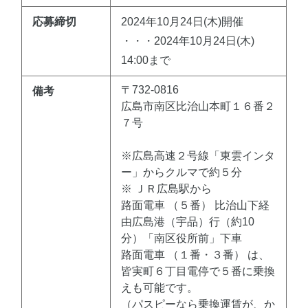
応募締切
2024年10月24日(木)開催
・・・2024年10月24日(木)
14:00まで
〒732-0816
備考
広島市南区比治山本町１６番２
７号
※広島高速２号線「東雲インタ
ー」からクルマで約５分
※ ＪＲ広島駅から
路面電車 （５番） 比治山下経
由広島港（宇品）行（約10
分）「南区役所前」下車
路面電車 （１番・３番） は、
皆実町６丁目電停で５番に乗換
えも可能です。
（パスピーなら乗換運賃が、か