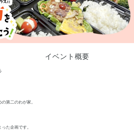
イベント概要
る
めの第二のわが家。
まった企画です。