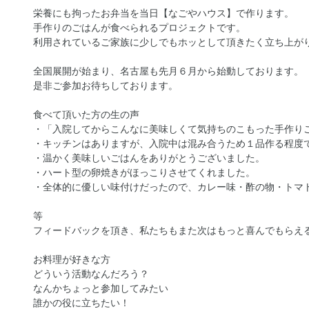
栄養にも拘ったお弁当を当日【なごやハウス】で作ります。
手作りのごはんが食べられるプロジェクトです。
利用されているご家族に少しでもホッとして頂きたく立ち上が
全国展開が始まり、名古屋も先月６月から始動しております。
是非ご参加お待ちしております。
食べて頂いた方の生の声
・「入院してからこんなに美味しくて気持ちのこもった手作り
・キッチンはありますが、入院中は混み合うため１品作る程度
・温かく美味しいごはんをありがとうございました。
・ハート型の卵焼きがほっこりさせてくれました。
・全体的に優しい味付けだったので、カレー味・酢の物・トマ
等
フィードバックを頂き、私たちもまた次はもっと喜んでもらえ
お料理が好きな方
どういう活動なんだろう？
なんかちょっと参加してみたい
誰かの役に立ちたい！