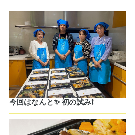
今回はなんと✨ 初の試み❗️