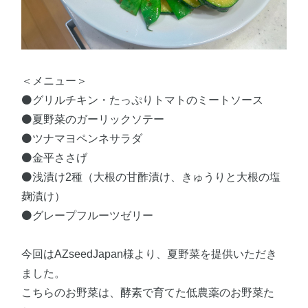
＜メニュー＞
⚫️グリルチキン・たっぷりトマトのミートソース
⚫️夏野菜のガーリックソテー
⚫️ツナマヨペンネサラダ
⚫️金平ささげ
⚫️浅漬け2種（大根の甘酢漬け、きゅうりと大根の塩
麹漬け）
⚫️グレープフルーツゼリー
今回はAZseedJapan様より、夏野菜を提供いただき
ました。
こちらのお野菜は、酵素で育てた低農薬のお野菜た