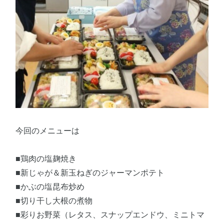
今回のメニューは
■鶏肉の塩麹焼き
■新じゃが＆新玉ねぎのジャーマンポテト
■かぶの塩昆布炒め
■切り干し大根の煮物
■彩りお野菜（レタス、スナップエンドウ、ミニトマ