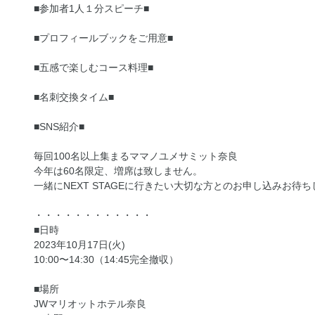
■参加者1人１分スピーチ■
■プロフィールブックをご用意■
■五感で楽しむコース料理■
■名刺交換タイム■
■SNS紹介■
毎回100名以上集まるママノユメサミット奈良
今年は60名限定、増席は致しません。
一緒にNEXT STAGEに行きたい大切な方とのお申し込みお待
・・・・・・・・・・・・
■日時
2023年10月17日(火)
10:00〜14:30（14:45完全撤収）
■場所
JWマリオットホテル奈良