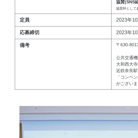
協賛(SN
協賛枠として参
定員
2023年1
応募締切
2023年1
〒630-8
備考
公共交通機
大和西大寺
近鉄奈良駅
「コンベン
がございま