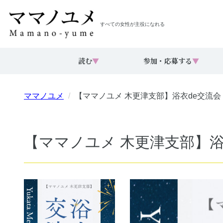
すべての女性が主役になれる
読む
▼
参加・応募する
▼
ママノユメ
【ママノユメ 木更津支部】浴衣de交流
【ママノユメ 木更津支部】