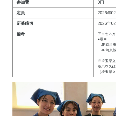
参加費
0円
定員
2026年0
応募締切
2026年0
アクセス方
備考
●電車
JR京浜東
JR埼京線
※埼玉県立
※ハウスは
（埼玉県立