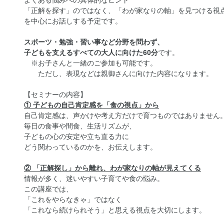
よくある悩みへの具体的なヒント
「正解を探す」のではなく、「わが家なりの軸」を見つける視
を中心にお話しする予定です。
スポーツ・勉強・習い事など分野を問わず、
子どもを支えるすべての大人に向けた60分
です。
※お子さんと一緒のご参加も可能です。
ただし、表現などは親御さんに向けた内容になります。
【セミナーの内容】
① 子どもの自己肯定感を「食の視点」から
自己肯定感は、声かけや考え方だけで育つものではありません
毎日の食事や間食、生活リズムが、
子どもの心の安定や立ち直る力に
どう関わっているのかを、お伝えします。
② 「正解探し」から離れ、わが家なりの軸が見えてくる
情報が多く、迷いやすい子育てや食の悩み。
この講座では、
「これをやらなきゃ」ではなく
「これなら続けられそう」と思える視点を大切にします。