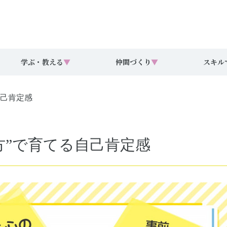
学ぶ・教える
▼
仲間づくり
▼
スキル
自己肯定感
方”で育てる自己肯定感