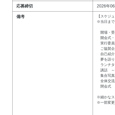
応募締切
2026年0
【スケジュ
備考
※当日まで
開場・受
開会式・
実行委員
ご協賛
自己紹
夢を語り
ランチタ
講話 ～
集合写
全体交流
閉会式
※細かなス
※一部変更