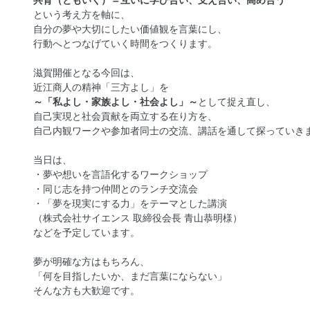
共育（ともいく）＝互いに学び合い、支え合い、高め合う
という考え方を軸に、
自分の夢や大切にしたい価値観を言葉にし、
行動へとつなげていく時間をつくります。
滋賀開催となる今回は、
近江商人の精神「三方よし」を
～「私よし・家族よし・社会よし」～
として捉え直し、
自己実現と社会貢献を両立する在り方を、
自己内観ワークや参加者同士の交流、講話を通して探っていき
当日は、
・夢や想いを言語化するワークショップ
・同じ志を持つ仲間とのランチ交流会
・「夢を現実にする力」をテーマとした講演
（株式会社サイエンス 取締役会長 青山恭明様）
などを予定しています。
夢が明確な方はもちろん、
「何を目指したいか、まだ言葉にならない」
そんな方も大歓迎です。