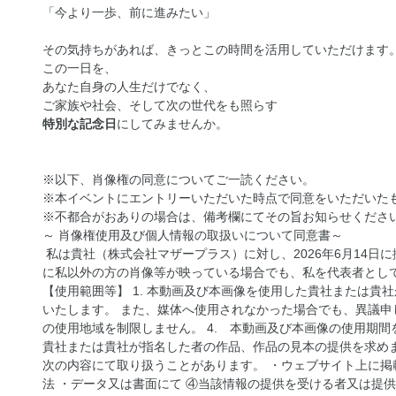
「今より一歩、前に進みたい」
その気持ちがあれば、きっとこの時間を活用していただけます
この一日を、
あなた自身の人生だけでなく、
ご家族や社会、そして次の世代をも照らす
特別な記念日
にしてみませんか。
※以下、肖像権の同意についてご一読ください。
※本イベントにエントリーいただいた時点で同意をいただいた
※不都合がおありの場合は、備考欄にてその旨お知らせくださ
～ 肖像権使用及び個人情報の取扱いについて同意書～
私は貴社（株式会社マザープラス）に対し、2026年6月14日
に私以外の方の肖像等が映っている場合でも、私を代表者とし
【使用範囲等】 1. 本動画及び本画像を使用した貴社または貴社
いたします。 また、媒体へ使用されなかった場合でも、異議申
の使用地域を制限しません。 4. 本動画及び本画像の使用期間
貴社または貴社が指名した者の作品、作品の見本の提供を求めま
次の内容にて取り扱うことがあります。 ・ウェブサイト上に掲
法 ・データ又は書面にて ④当該情報の提供を受ける者又は提