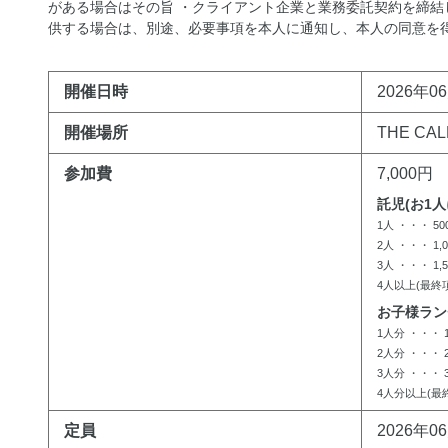
がある場合はその旨 ・クライアント企業と業務委託契約を締結
供する場合は、別途、必要事項を本人に通知し、本人の同意を得た 上で行
開催日時
2026年06
開催場所
THE CA
参加費
7,000円
託児(お1
1人 ・・・ 
2人 ・・・ 1
3人 ・・・ 1
4人以上(最終
お子様ラン
1人分 ・・・ 
2人分 ・・・ 
3人分 ・・・ 
4人分以上(最
定員
2026年0