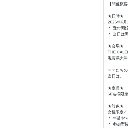
【開催概要
★日時★
2026年6
＊ 受付開始
＊ 当日は
★会場★
THE CAL
滋賀県大津
ママたちの
当日は、「
★定員★
60名様限
★対象★
女性限定イ
＊ 年齢や
＊ 参加型