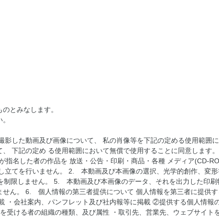
。
ものとみなします。
い。
に撮影した動画及び画像について、 私の肖像等を下記の定める使用範囲
て、 下記の定め る使用範囲において無償で使用することに同意します
が指名した者の作品を 放送・公告・印刷・商品・各種 メディア(CD-
し立てを行いません。 2. 本動画及び本画像の選択、光学的創作、変形
を制限しません。 5. 本動画及び本画像のデータ、それを出力した印
せん。 6. 個人情報の第三者提供について 個人情報を第三者に提供
載 ・会社案内、パンフレット及び社内報等に掲載 ②提供する個人情報の
供を受ける者の組織の種類、及び属性 ・取引先、営業先、ウェブサイトを